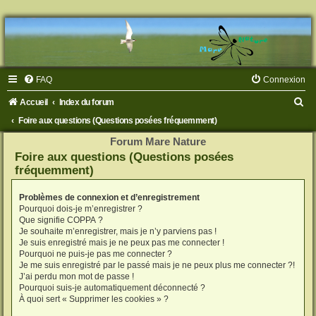
FAQ
Connexion
R
Accueil
Index du forum
e
Foire aux questions (Questions posées fréquemment)
c
Forum Mare Nature
Foire aux questions (Questions posées
h
fréquemment)
e
r
Problèmes de connexion et d’enregistrement
Pourquoi dois-je m’enregistrer ?
c
Que signifie COPPA ?
h
Je souhaite m’enregistrer, mais je n’y parviens pas !
Je suis enregistré mais je ne peux pas me connecter !
e
Pourquoi ne puis-je pas me connecter ?
Je me suis enregistré par le passé mais je ne peux plus me connecter ?!
r
J’ai perdu mon mot de passe !
Pourquoi suis-je automatiquement déconnecté ?
À quoi sert « Supprimer les cookies » ?