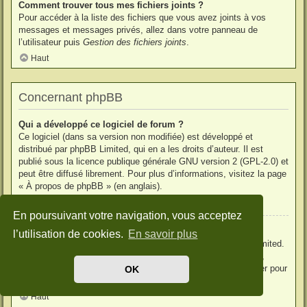
Comment trouver tous mes fichiers joints ?
Pour accéder à la liste des fichiers que vous avez joints à vos
messages et messages privés, allez dans votre panneau de
l’utilisateur puis
Gestion des fichiers joints
.
Haut
Concernant phpBB
Qui a développé ce logiciel de forum ?
Ce logiciel (dans sa version non modifiée) est développé et
distribué par
phpBB Limited
, qui en a les droits d’auteur. Il est
publié sous la licence publique générale GNU version 2 (GPL-2.0) et
peut être diffusé librement. Pour plus d’informations, visitez la page
«
À propos de phpBB
» (en anglais).
Haut
En poursuivant votre navigation, vous acceptez
Pourquoi la fonctionnalité X n’est pas disponible ?
l’utilisation de cookies.
En savoir plus
Ce logiciel a été développé et mis sous licence par phpBB Limited.
Si vous pensez qu’une fonctionnalité nécessite d’être ajoutée,
visitez la page
phpBB Ideas
(en anglais) où vous pouvez voter pour
OK
des idées proposées ou en suggérer de nouvelles.
Haut