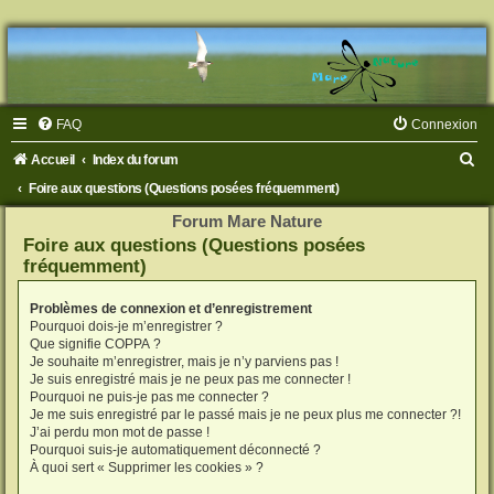
FAQ
Connexion
R
Accueil
Index du forum
e
Foire aux questions (Questions posées fréquemment)
c
Forum Mare Nature
Foire aux questions (Questions posées
h
fréquemment)
e
r
Problèmes de connexion et d’enregistrement
Pourquoi dois-je m’enregistrer ?
c
Que signifie COPPA ?
h
Je souhaite m’enregistrer, mais je n’y parviens pas !
Je suis enregistré mais je ne peux pas me connecter !
e
Pourquoi ne puis-je pas me connecter ?
Je me suis enregistré par le passé mais je ne peux plus me connecter ?!
r
J’ai perdu mon mot de passe !
Pourquoi suis-je automatiquement déconnecté ?
À quoi sert « Supprimer les cookies » ?