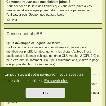
Comment trouver tous mes fichiers joints ?
Pour accéder à la liste des fichiers que vous avez joints à vos
messages et messages privés, allez dans votre panneau de
l’utilisateur puis
Gestion des fichiers joints
.
Haut
Concernant phpBB
Qui a développé ce logiciel de forum ?
Ce logiciel (dans sa version non modifiée) est développé et
distribué par
phpBB Limited
, qui en a les droits d’auteur. Il est
publié sous la licence publique générale GNU version 2 (GPL-2.0) et
peut être diffusé librement. Pour plus d’informations, visitez la page
«
À propos de phpBB
» (en anglais).
Haut
En poursuivant votre navigation, vous acceptez
Pourquoi la fonctionnalité X n’est pas disponible ?
l’utilisation de cookies.
En savoir plus
Ce logiciel a été développé et mis sous licence par phpBB Limited.
Si vous pensez qu’une fonctionnalité nécessite d’être ajoutée,
visitez la page
phpBB Ideas
(en anglais) où vous pouvez voter pour
OK
des idées proposées ou en suggérer de nouvelles.
Haut