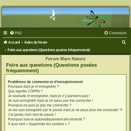
FAQ
Connexion
R
Accueil
Index du forum
e
Foire aux questions (Questions posées fréquemment)
c
Forum Mare Nature
Foire aux questions (Questions posées
h
fréquemment)
e
r
Problèmes de connexion et d’enregistrement
Pourquoi dois-je m’enregistrer ?
c
Que signifie COPPA ?
h
Je souhaite m’enregistrer, mais je n’y parviens pas !
Je suis enregistré mais je ne peux pas me connecter !
e
Pourquoi ne puis-je pas me connecter ?
Je me suis enregistré par le passé mais je ne peux plus me connecter ?!
r
J’ai perdu mon mot de passe !
Pourquoi suis-je automatiquement déconnecté ?
À quoi sert « Supprimer les cookies » ?