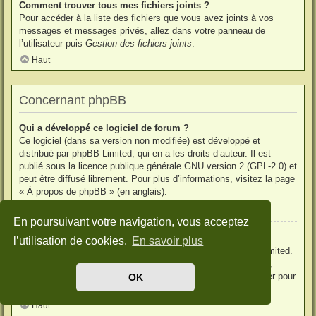
Comment trouver tous mes fichiers joints ?
Pour accéder à la liste des fichiers que vous avez joints à vos
messages et messages privés, allez dans votre panneau de
l’utilisateur puis
Gestion des fichiers joints
.
Haut
Concernant phpBB
Qui a développé ce logiciel de forum ?
Ce logiciel (dans sa version non modifiée) est développé et
distribué par
phpBB Limited
, qui en a les droits d’auteur. Il est
publié sous la licence publique générale GNU version 2 (GPL-2.0) et
peut être diffusé librement. Pour plus d’informations, visitez la page
«
À propos de phpBB
» (en anglais).
Haut
En poursuivant votre navigation, vous acceptez
Pourquoi la fonctionnalité X n’est pas disponible ?
l’utilisation de cookies.
En savoir plus
Ce logiciel a été développé et mis sous licence par phpBB Limited.
Si vous pensez qu’une fonctionnalité nécessite d’être ajoutée,
visitez la page
phpBB Ideas
(en anglais) où vous pouvez voter pour
OK
des idées proposées ou en suggérer de nouvelles.
Haut