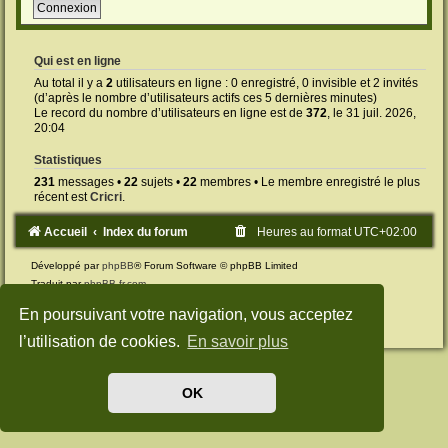
Qui est en ligne
Au total il y a
2
utilisateurs en ligne : 0 enregistré, 0 invisible et 2 invités
(d’après le nombre d’utilisateurs actifs ces 5 dernières minutes)
Le record du nombre d’utilisateurs en ligne est de
372
, le 31 juil. 2026,
20:04
Statistiques
231
messages •
22
sujets •
22
membres • Le membre enregistré le plus
récent est
Cricri
.
Accueil
Index du forum
Heures au format
UTC+02:00
Développé par
phpBB
® Forum Software © phpBB Limited
Traduit par
phpBB-fr.com
Style: Green-Style by Joyce&Luna
phpBB-Style-Design
En poursuivant votre navigation, vous acceptez
Confidentialité
|
Conditions
l’utilisation de cookies.
En savoir plus
OK