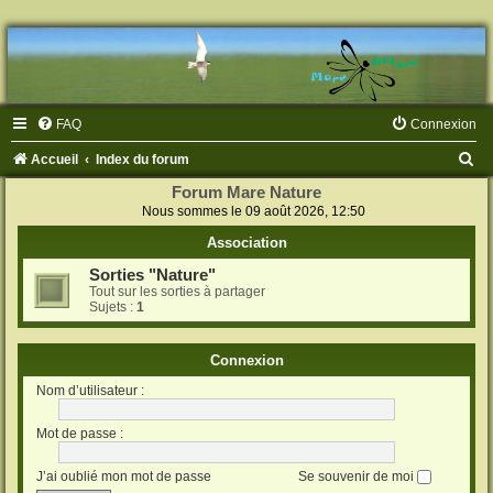
FAQ
Connexion
R
Accueil
Index du forum
e
Forum Mare Nature
Nous sommes le 09 août 2026, 12:50
c
Association
h
e
Sorties "Nature"
Tout sur les sorties à partager
r
Sujets :
1
c
h
Connexion
e
Nom d’utilisateur :
r
Mot de passe :
J’ai oublié mon mot de passe
Se souvenir de moi