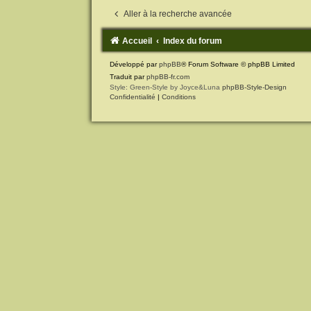
Aller à la recherche avancée
Accueil
Index du forum
Développé par
phpBB
® Forum Software © phpBB Limited
Traduit par
phpBB-fr.com
Style: Green-Style by Joyce&Luna
phpBB-Style-Design
Confidentialité
|
Conditions