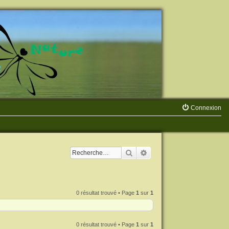
Connexion
Rechercher
Recherche avancée
0 résultat trouvé • Page
1
sur
1
0 résultat trouvé • Page
1
sur
1