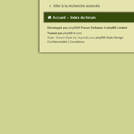
Aller à la recherche avancée
Accueil
Index du forum
Développé par
phpBB
® Forum Software © phpBB Limited
Traduit par
phpBB-fr.com
Style: Green-Style by Joyce&Luna
phpBB-Style-Design
Confidentialité
|
Conditions