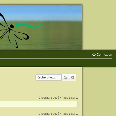
Connexion
Rechercher
Recherche avancée
0 résultat trouvé • Page
1
sur
1
0 résultat trouvé • Page
1
sur
1