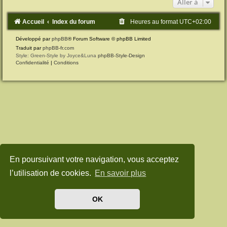
Aller à
Accueil
Index du forum
Heures au format
UTC+02:00
Développé par
phpBB
® Forum Software © phpBB Limited
Traduit par
phpBB-fr.com
Style: Green-Style by Joyce&Luna
phpBB-Style-Design
Confidentialité
|
Conditions
En poursuivant votre navigation, vous acceptez
l’utilisation de cookies.
En savoir plus
OK