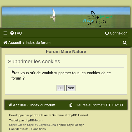
FAQ
Connexion
R
Accueil
Index du forum
e
Forum Mare Nature
c
Supprimer les cookies
h
Êtes-vous sûr de vouloir supprimer tous les cookies de ce
e
forum ?
r
c
h
e
Accueil
Index du forum
Heures au format
UTC+02:00
r
Développé par
phpBB
® Forum Software © phpBB Limited
Traduit par
phpBB-fr.com
Style: Green-Style by Joyce&Luna
phpBB-Style-Design
Confidentialité
|
Conditions