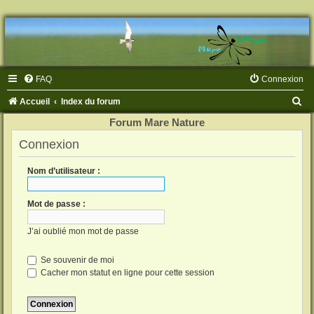
FAQ
Connexion
R
Accueil
Index du forum
e
Forum Mare Nature
c
Connexion
h
Nom d’utilisateur :
e
r
Mot de passe :
c
h
J’ai oublié mon mot de passe
e
Se souvenir de moi
r
Cacher mon statut en ligne pour cette session