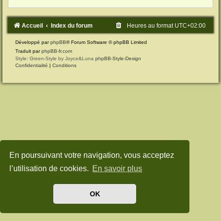
Accueil
Index du forum
Heures au format
UTC+02:00
Développé par
phpBB
® Forum Software © phpBB Limited
Traduit par
phpBB-fr.com
Style: Green-Style by Joyce&Luna
phpBB-Style-Design
Confidentialité
|
Conditions
En poursuivant votre navigation, vous acceptez
l’utilisation de cookies.
En savoir plus
OK