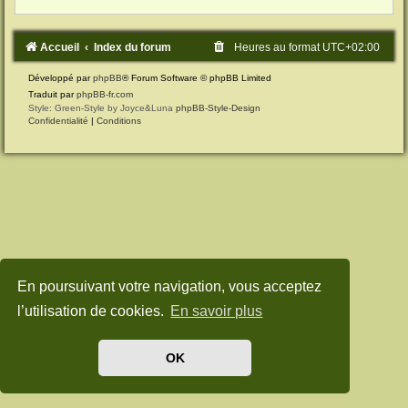
Accueil
Index du forum
Heures au format
UTC+02:00
Développé par
phpBB
® Forum Software © phpBB Limited
Traduit par
phpBB-fr.com
Style: Green-Style by Joyce&Luna
phpBB-Style-Design
Confidentialité
|
Conditions
En poursuivant votre navigation, vous acceptez
l’utilisation de cookies.
En savoir plus
OK