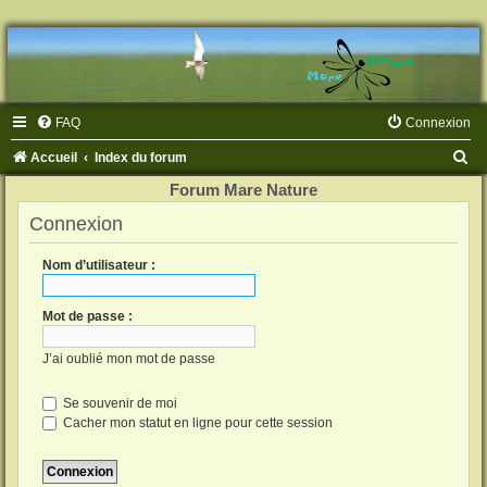
FAQ
Connexion
R
Accueil
Index du forum
e
Forum Mare Nature
c
Connexion
h
Nom d’utilisateur :
e
r
Mot de passe :
c
h
J’ai oublié mon mot de passe
e
Se souvenir de moi
r
Cacher mon statut en ligne pour cette session