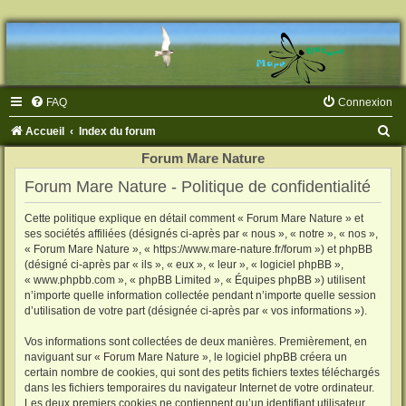
FAQ
Connexion
R
Accueil
Index du forum
e
Forum Mare Nature
c
Forum Mare Nature - Politique de confidentialité
h
Cette politique explique en détail comment « Forum Mare Nature » et
e
ses sociétés affiliées (désignés ci-après par « nous », « notre », « nos »,
r
« Forum Mare Nature », « https://www.mare-nature.fr/forum ») et phpBB
(désigné ci-après par « ils », « eux », « leur », « logiciel phpBB »,
c
« www.phpbb.com », « phpBB Limited », « Équipes phpBB ») utilisent
h
n’importe quelle information collectée pendant n’importe quelle session
d’utilisation de votre part (désignée ci-après par « vos informations »).
e
Vos informations sont collectées de deux manières. Premièrement, en
r
naviguant sur « Forum Mare Nature », le logiciel phpBB créera un
certain nombre de cookies, qui sont des petits fichiers textes téléchargés
dans les fichiers temporaires du navigateur Internet de votre ordinateur.
Les deux premiers cookies ne contiennent qu’un identifiant utilisateur