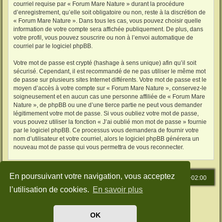
courriel requise par « Forum Mare Nature » durant la procédure
d’enregistrement, qu’elle soit obligatoire ou non, reste à la discrétion de
« Forum Mare Nature ». Dans tous les cas, vous pouvez choisir quelle
information de votre compte sera affichée publiquement. De plus, dans
votre profil, vous pouvez souscrire ou non à l’envoi automatique de
courriel par le logiciel phpBB.
Votre mot de passe est crypté (hashage à sens unique) afin qu’il soit
sécurisé. Cependant, il est recommandé de ne pas utiliser le même mot
de passe sur plusieurs sites Internet différents. Votre mot de passe est le
moyen d’accès à votre compte sur « Forum Mare Nature », conservez-le
soigneusement et en aucun cas une personne affiliée de « Forum Mare
Nature », de phpBB ou une d’une tierce partie ne peut vous demander
légitimement votre mot de passe. Si vous oubliez votre mot de passe,
vous pouvez utiliser la fonction « J’ai oublié mon mot de passe » fournie
par le logiciel phpBB. Ce processus vous demandera de fournir votre
nom d’utilisateur et votre courriel, alors le logiciel phpBB générera un
nouveau mot de passe qui vous permettra de vous reconnecter.
En poursuivant votre navigation, vous acceptez
Accueil
Index du forum
Heures au format
UTC+02:00
l’utilisation de cookies.
En savoir plus
Développé par
phpBB
® Forum Software © phpBB Limited
Traduit par
phpBB-fr.com
Style: Green-Style by Joyce&Luna
phpBB-Style-Design
OK
Confidentialité
|
Conditions