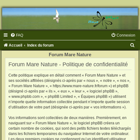
FAQ
Connexion
R
Accueil
Index du forum
e
Forum Mare Nature
c
Forum Mare Nature - Politique de confidentialité
h
Cette politique explique en détail comment « Forum Mare Nature » et
e
ses sociétés affiliées (désignés ci-après par « nous », « notre », « nos »,
r
« Forum Mare Nature », « https://www.mare-nature.fr/forum ») et phpBB
(désigné ci-après par « ils », « eux », « leur », « logiciel phpBB »,
c
« www.phpbb.com », « phpBB Limited », « Équipes phpBB ») utilisent
h
n’importe quelle information collectée pendant n’importe quelle session
d’utilisation de votre part (désignée ci-après par « vos informations »).
e
Vos informations sont collectées de deux manières. Premièrement, en
r
naviguant sur « Forum Mare Nature », le logiciel phpBB créera un
certain nombre de cookies, qui sont des petits fichiers textes téléchargés
dans les fichiers temporaires du navigateur Internet de votre ordinateur.
Les deux premiers cookies ne contiennent qu’un identifiant utilisateur