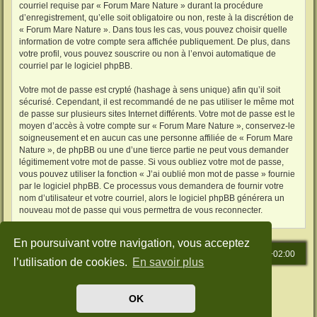
courriel requise par « Forum Mare Nature » durant la procédure
d’enregistrement, qu’elle soit obligatoire ou non, reste à la discrétion de
« Forum Mare Nature ». Dans tous les cas, vous pouvez choisir quelle
information de votre compte sera affichée publiquement. De plus, dans
votre profil, vous pouvez souscrire ou non à l’envoi automatique de
courriel par le logiciel phpBB.
Votre mot de passe est crypté (hashage à sens unique) afin qu’il soit
sécurisé. Cependant, il est recommandé de ne pas utiliser le même mot
de passe sur plusieurs sites Internet différents. Votre mot de passe est le
moyen d’accès à votre compte sur « Forum Mare Nature », conservez-le
soigneusement et en aucun cas une personne affiliée de « Forum Mare
Nature », de phpBB ou une d’une tierce partie ne peut vous demander
légitimement votre mot de passe. Si vous oubliez votre mot de passe,
vous pouvez utiliser la fonction « J’ai oublié mon mot de passe » fournie
par le logiciel phpBB. Ce processus vous demandera de fournir votre
nom d’utilisateur et votre courriel, alors le logiciel phpBB générera un
nouveau mot de passe qui vous permettra de vous reconnecter.
En poursuivant votre navigation, vous acceptez
Accueil
Index du forum
Heures au format
UTC+02:00
l’utilisation de cookies.
En savoir plus
Développé par
phpBB
® Forum Software © phpBB Limited
Traduit par
phpBB-fr.com
OK
Style: Green-Style by Joyce&Luna
phpBB-Style-Design
Confidentialité
|
Conditions