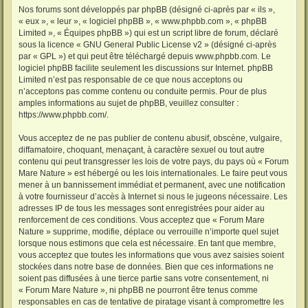
Nos forums sont développés par phpBB (désigné ci-après par « ils »,
« eux », « leur », « logiciel phpBB », « www.phpbb.com », « phpBB
Limited », « Équipes phpBB ») qui est un script libre de forum, déclaré
sous la licence «
GNU General Public License v2
» (désigné ci-après
par « GPL ») et qui peut être téléchargé depuis
www.phpbb.com
. Le
logiciel phpBB facilite seulement les discussions sur Internet. phpBB
Limited n’est pas responsable de ce que nous acceptons ou
n’acceptons pas comme contenu ou conduite permis. Pour de plus
amples informations au sujet de phpBB, veuillez consulter :
https://www.phpbb.com/
.
Vous acceptez de ne pas publier de contenu abusif, obscène, vulgaire,
diffamatoire, choquant, menaçant, à caractère sexuel ou tout autre
contenu qui peut transgresser les lois de votre pays, du pays où « Forum
Mare Nature » est hébergé ou les lois internationales. Le faire peut vous
mener à un bannissement immédiat et permanent, avec une notification
à votre fournisseur d’accès à Internet si nous le jugeons nécessaire. Les
adresses IP de tous les messages sont enregistrées pour aider au
renforcement de ces conditions. Vous acceptez que « Forum Mare
Nature » supprime, modifie, déplace ou verrouille n’importe quel sujet
lorsque nous estimons que cela est nécessaire. En tant que membre,
vous acceptez que toutes les informations que vous avez saisies soient
stockées dans notre base de données. Bien que ces informations ne
soient pas diffusées à une tierce partie sans votre consentement, ni
« Forum Mare Nature », ni phpBB ne pourront être tenus comme
responsables en cas de tentative de piratage visant à compromettre les