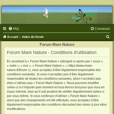
FAQ
Connexion
R
Accueil
Index du forum
e
Forum Mare Nature
c
Forum Mare Nature - Conditions d’utilisation
h
En accédant à « Forum Mare Nature » (désigné ci-après par « nous »,
e
« notre », « nos », « Forum Mare Nature », « https://www.mare-
r
nature.fr/forum »), vous acceptez d’être légalement responsable des
conditions suivantes. Si vous n’acceptez pas d’être légalement
c
responsable de toutes les conditions suivantes, alors n’accédez pas
h
et/ou n’utilisez pas « Forum Mare Nature ». Nous pouvons modifier
celles-ci à n’importe quel moment et nous ferons tout pour que vous en
e
soyez informé, bien qu’il soit prudent de vérifier régulièrement celles-ci
par vous-même. Si vous continuez d’utiliser « Forum Mare Nature »
r
alors que des changements ont été effectués, vous acceptez d’être
légalement responsable des conditions découlant des mises à jour et/ou
modifications.