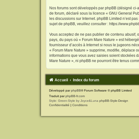
Nos forums sont développés par phpBB (désigné ci-aprè
de forum, déclaré sous la licence «
GNU General Publ
les discussions sur Internet. phpBB Limited n’est p
sujet de phpBB, veuillez consulter :
https://www.phpb
Vous acceptez de ne pas publier de contenu abusif, ob
pays, du pays où « Forum Mare Nature » est hébergé o
fournisseur d’accès à Internet si nous le jugeons né
« Forum Mare Nature » supprime, modifie, déplace ou 
informations que vous avez saisies soient stockées d
Mare Nature », ni phpBB ne pourront être tenus comm
Accueil
Index du forum
Développé par
phpBB
® Forum Software © phpBB Limited
Traduit par
phpBB-fr.com
Style: Green-Style by Joyce&Luna
phpBB-Style-Design
Confidentialité
|
Conditions