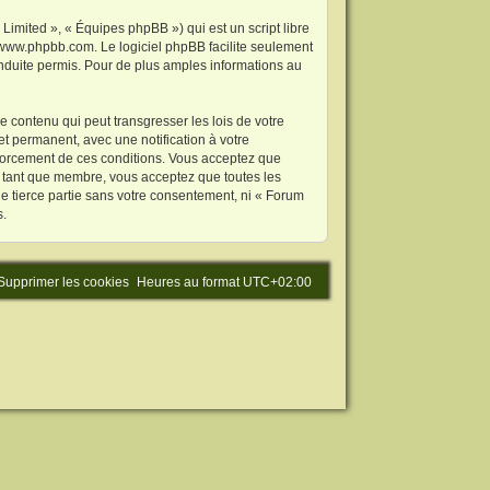
imited », « Équipes phpBB ») qui est un script libre
www.phpbb.com
. Le logiciel phpBB facilite seulement
duite permis. Pour de plus amples informations au
 contenu qui peut transgresser les lois de votre
t permanent, avec une notification à votre
nforcement de ces conditions. Vous acceptez que
n tant que membre, vous acceptez que toutes les
e tierce partie sans votre consentement, ni « Forum
s.
Supprimer les cookies
Heures au format
UTC+02:00