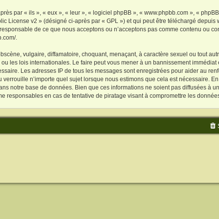
s par « ils », « eux », « leur », « logiciel phpBB », « www.phpbb.com », « phpBB L
ic License v2
» (désigné ci-après par « GPL ») et qui peut être téléchargé depuis
as responsable de ce que nous acceptons ou n’acceptons pas comme contenu ou con
b.com/
.
scène, vulgaire, diffamatoire, choquant, menaçant, à caractère sexuel ou tout autre
u les lois internationales. Le faire peut vous mener à un bannissement immédiat e
cessaire. Les adresses IP de tous les messages sont enregistrées pour aider au re
verrouille n’importe quel sujet lorsque nous estimons que cela est nécessaire. E
ans notre base de données. Bien que ces informations ne soient pas diffusées à un
e responsables en cas de tentative de piratage visant à compromettre les donnée