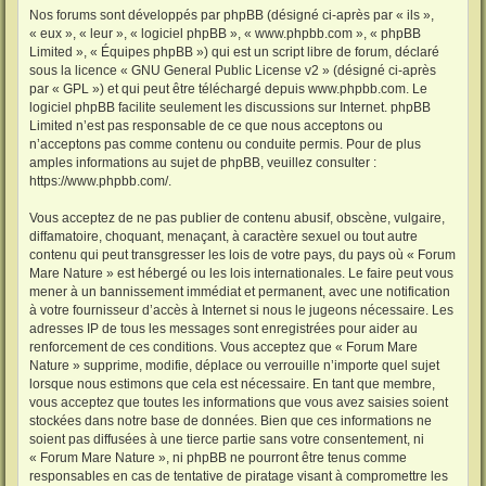
Nos forums sont développés par phpBB (désigné ci-après par « ils »,
« eux », « leur », « logiciel phpBB », « www.phpbb.com », « phpBB
Limited », « Équipes phpBB ») qui est un script libre de forum, déclaré
sous la licence «
GNU General Public License v2
» (désigné ci-après
par « GPL ») et qui peut être téléchargé depuis
www.phpbb.com
. Le
logiciel phpBB facilite seulement les discussions sur Internet. phpBB
Limited n’est pas responsable de ce que nous acceptons ou
n’acceptons pas comme contenu ou conduite permis. Pour de plus
amples informations au sujet de phpBB, veuillez consulter :
https://www.phpbb.com/
.
Vous acceptez de ne pas publier de contenu abusif, obscène, vulgaire,
diffamatoire, choquant, menaçant, à caractère sexuel ou tout autre
contenu qui peut transgresser les lois de votre pays, du pays où « Forum
Mare Nature » est hébergé ou les lois internationales. Le faire peut vous
mener à un bannissement immédiat et permanent, avec une notification
à votre fournisseur d’accès à Internet si nous le jugeons nécessaire. Les
adresses IP de tous les messages sont enregistrées pour aider au
renforcement de ces conditions. Vous acceptez que « Forum Mare
Nature » supprime, modifie, déplace ou verrouille n’importe quel sujet
lorsque nous estimons que cela est nécessaire. En tant que membre,
vous acceptez que toutes les informations que vous avez saisies soient
stockées dans notre base de données. Bien que ces informations ne
soient pas diffusées à une tierce partie sans votre consentement, ni
« Forum Mare Nature », ni phpBB ne pourront être tenus comme
responsables en cas de tentative de piratage visant à compromettre les