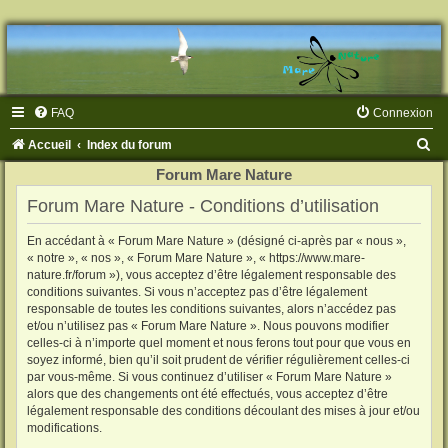
FAQ
Connexion
R
Accueil
Index du forum
e
Forum Mare Nature
c
Forum Mare Nature - Conditions d’utilisation
h
En accédant à « Forum Mare Nature » (désigné ci-après par « nous »,
e
« notre », « nos », « Forum Mare Nature », « https://www.mare-
r
nature.fr/forum »), vous acceptez d’être légalement responsable des
conditions suivantes. Si vous n’acceptez pas d’être légalement
c
responsable de toutes les conditions suivantes, alors n’accédez pas
h
et/ou n’utilisez pas « Forum Mare Nature ». Nous pouvons modifier
celles-ci à n’importe quel moment et nous ferons tout pour que vous en
e
soyez informé, bien qu’il soit prudent de vérifier régulièrement celles-ci
par vous-même. Si vous continuez d’utiliser « Forum Mare Nature »
r
alors que des changements ont été effectués, vous acceptez d’être
légalement responsable des conditions découlant des mises à jour et/ou
modifications.