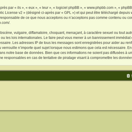
s par « ils », « eux », « leur », « logiciel phpBB », « www.phpbb.com », « phpBB L
ic License v2
» (désigné ci-après par « GPL ») et qui peut être téléchargé depuis
as responsable de ce que nous acceptons ou n’acceptons pas comme contenu ou con
b.com/
.
scène, vulgaire, diffamatoire, choquant, menaçant, à caractère sexuel ou tout autre
u les lois internationales. Le faire peut vous mener à un bannissement immédiat e
cessaire. Les adresses IP de tous les messages sont enregistrées pour aider au re
verrouille n’importe quel sujet lorsque nous estimons que cela est nécessaire. E
ans notre base de données. Bien que ces informations ne soient pas diffusées à un
e responsables en cas de tentative de piratage visant à compromettre les donnée