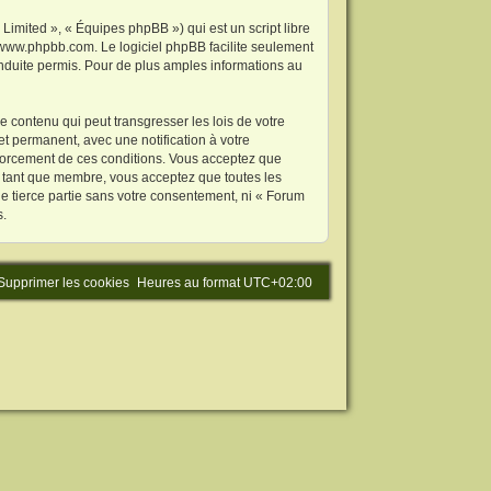
imited », « Équipes phpBB ») qui est un script libre
www.phpbb.com
. Le logiciel phpBB facilite seulement
duite permis. Pour de plus amples informations au
 contenu qui peut transgresser les lois de votre
t permanent, avec une notification à votre
nforcement de ces conditions. Vous acceptez que
n tant que membre, vous acceptez que toutes les
e tierce partie sans votre consentement, ni « Forum
s.
Supprimer les cookies
Heures au format
UTC+02:00