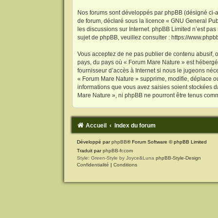
Nos forums sont développés par phpBB (désigné ci-aprè
de forum, déclaré sous la licence «
GNU General Publ
les discussions sur Internet. phpBB Limited n’est p
sujet de phpBB, veuillez consulter :
https://www.phpb
Vous acceptez de ne pas publier de contenu abusif, ob
pays, du pays où « Forum Mare Nature » est hébergé o
fournisseur d’accès à Internet si nous le jugeons né
« Forum Mare Nature » supprime, modifie, déplace ou 
informations que vous avez saisies soient stockées d
Mare Nature », ni phpBB ne pourront être tenus comm
Accueil
Index du forum
Développé par
phpBB
® Forum Software © phpBB Limited
Traduit par
phpBB-fr.com
Style: Green-Style by Joyce&Luna
phpBB-Style-Design
Confidentialité
|
Conditions