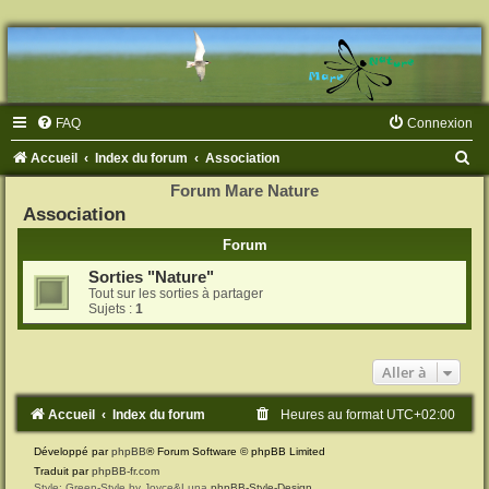
FAQ
Connexion
R
Accueil
Index du forum
Association
e
Forum Mare Nature
Association
c
h
Forum
e
Sorties "Nature"
Tout sur les sorties à partager
r
Sujets :
1
c
h
Aller à
e
r
Accueil
Index du forum
Heures au format
UTC+02:00
Développé par
phpBB
® Forum Software © phpBB Limited
Traduit par
phpBB-fr.com
Style: Green-Style by Joyce&Luna
phpBB-Style-Design