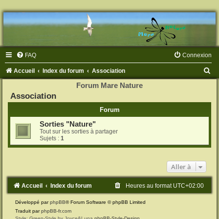
FAQ
Connexion
R
Accueil
Index du forum
Association
e
Forum Mare Nature
Association
c
h
Forum
e
Sorties "Nature"
Tout sur les sorties à partager
r
Sujets :
1
c
h
Aller à
e
r
Accueil
Index du forum
Heures au format
UTC+02:00
Développé par
phpBB
® Forum Software © phpBB Limited
Traduit par
phpBB-fr.com
Style: Green-Style by Joyce&Luna
phpBB-Style-Design