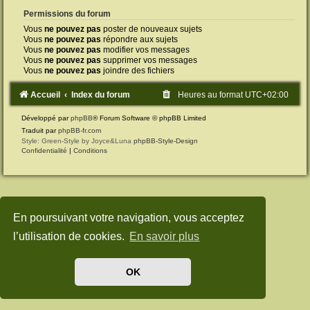
Permissions du forum
Vous
ne pouvez pas
poster de nouveaux sujets
Vous
ne pouvez pas
répondre aux sujets
Vous
ne pouvez pas
modifier vos messages
Vous
ne pouvez pas
supprimer vos messages
Vous
ne pouvez pas
joindre des fichiers
Accueil
Index du forum
Heures au format
UTC+02:00
Développé par
phpBB
® Forum Software © phpBB Limited
Traduit par
phpBB-fr.com
Style: Green-Style by Joyce&Luna
phpBB-Style-Design
Confidentialité
|
Conditions
En poursuivant votre navigation, vous acceptez
l’utilisation de cookies.
En savoir plus
OK