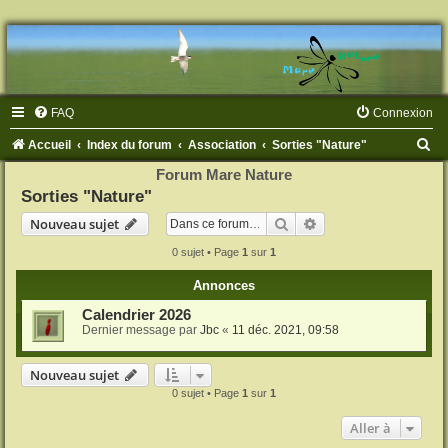
FAQ
Connexion
R
Accueil
Index du forum
Association
Sorties "Nature"
e
Forum Mare Nature
Sorties "Nature"
c
Rechercher
Recherche avancée
h
Nouveau sujet
e
0 sujet • Page
1
sur
1
r
Annonces
c
Calendrier 2026
h
Dernier message par
Jbc
«
11 déc. 2021, 09:58
e
Nouveau sujet
r
0 sujet • Page
1
sur
1
Aller à