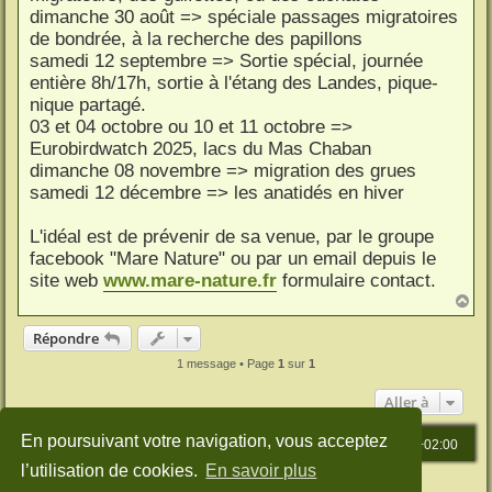
dimanche 30 août => spéciale passages migratoires
de bondrée, à la recherche des papillons
samedi 12 septembre => Sortie spécial, journée
entière 8h/17h, sortie à l'étang des Landes, pique-
nique partagé.
03 et 04 octobre ou 10 et 11 octobre =>
Eurobirdwatch 2025, lacs du Mas Chaban
dimanche 08 novembre => migration des grues
samedi 12 décembre => les anatidés en hiver
L'idéal est de prévenir de sa venue, par le groupe
facebook "Mare Nature" ou par un email depuis le
site web
www.mare-nature.fr
formulaire contact.
H
a
u
Répondre
t
1 message • Page
1
sur
1
Aller à
En poursuivant votre navigation, vous acceptez
Accueil
Index du forum
Heures au format
UTC+02:00
l’utilisation de cookies.
En savoir plus
Développé par
phpBB
® Forum Software © phpBB Limited