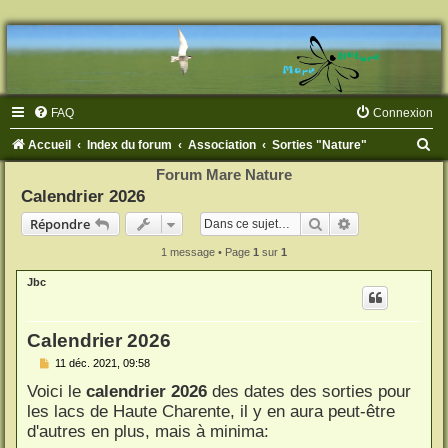
FAQ
Connexion
R
Accueil
Index du forum
Association
Sorties "Nature"
e
Forum Mare Nature
Calendrier 2026
c
Rechercher
Recherche ava
h
Répondre
e
1 message • Page
1
sur
1
r
Jbc
c
h
Calendrier 2026
e
M
11 déc. 2021, 09:58
e
r
Voici le
calendrier 2026
des dates des sorties pour
s
s
les lacs de Haute Charente, il y en aura peut-être
a
d'autres en plus, mais à minima:
g
e