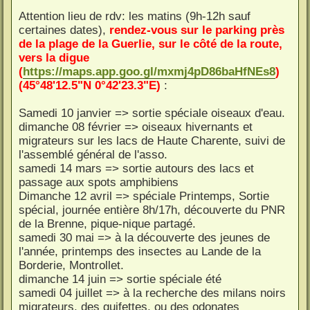
Attention lieu de rdv: les matins (9h-12h sauf
certaines dates),
rendez-vous sur le parking près
de la plage de la Guerlie, sur le côté de la route,
vers la digue
(
https://maps.app.goo.gl/mxmj4pD86baHfNEs8
)
(45°48'12.5"N 0°42'23.3"E)
:
Samedi 10 janvier => sortie spéciale oiseaux d'eau.
dimanche 08 février => oiseaux hivernants et
migrateurs sur les lacs de Haute Charente, suivi de
l'assemblé général de l'asso.
samedi 14 mars => sortie autours des lacs et
passage aux spots amphibiens
Dimanche 12 avril => spéciale Printemps, Sortie
spécial, journée entière 8h/17h, découverte du PNR
de la Brenne, pique-nique partagé.
samedi 30 mai => à la découverte des jeunes de
l'année, printemps des insectes au Lande de la
Borderie, Montrollet.
dimanche 14 juin => sortie spéciale été
samedi 04 juillet => à la recherche des milans noirs
migrateurs, des guifettes, ou des odonates